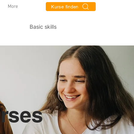
More
Kurse finden
Basic skills
rses