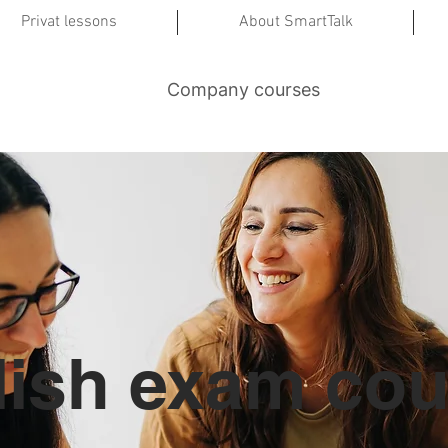
Privat lessons
About SmartTalk
Company courses
lish exam cou