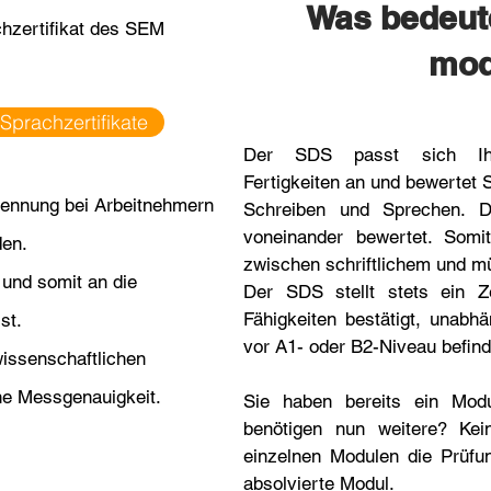
Was bedeute
chzertifikat des SEM
mo
 Sprachzertifikate
Der SDS passt sich Ihre
Fertigkeiten an und bewertet 
ennung bei Arbeitnehmern
Schreiben und Sprechen. D
voneinander bewertet. Somit
den.
zwischen schriftlichem und 
 und somit an die
Der SDS stellt stets ein Ze
Fähigkeiten bestätigt, unabh
st.
vor A1- oder B2-Niveau befind
issenschaftlichen
he Messgenauigkeit.
Sie haben bereits ein Mo
benötigen nun weitere? Ke
einzelnen Modulen die Prüfu
absolvierte Modul.