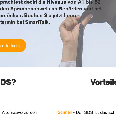
prachtest deckt die Niveaus von A1 bis B2
ür den Sprachnachweis an Behörden und bei
ersönlich. Buchen Sie jetzt Ihren
termin bei SmartTalk.
n finden
 SDS?
Vortei
 Al
ter
native zu den
Schnell
-
Der SDS ist das schn