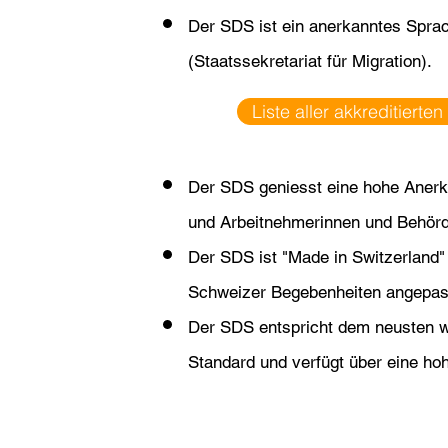
Der SD
S ist ein anerkanntes Spra
(Staatssekretariat für Migratio
n).
Liste aller akkreditierten
Der SDS geniesst eine hohe Anerk
und Arbeitnehmerinnen
und Behör
Der SDS ist "Made in
Switzerland"
Schweizer Begebenheiten angepas
Der SDS entspricht dem neusten w
Standard und ver
fügt über eine ho