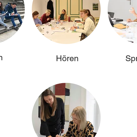
n
Hören
Sp