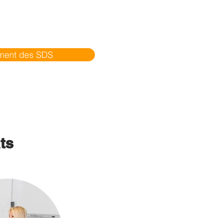
ement des SDS
ts