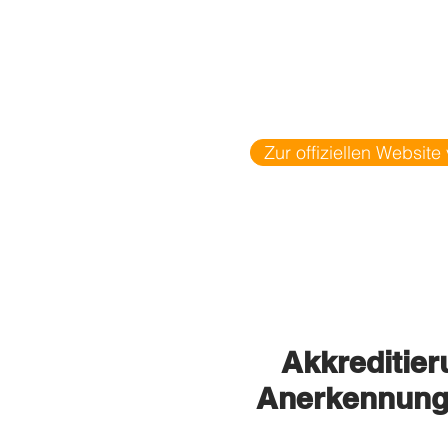
Zur offiziellen Websit
Ak
kred
itie
Anerkennung