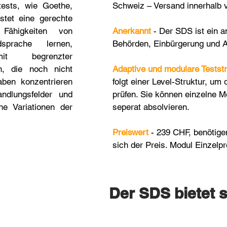
tests,
wie Goethe,
Schweiz – Versand innerhalb v
stet eine gerechte
Fähigkeiten von
Anerkannt
- Der SDS ist ein 
prache lernen,
Behörden, Einbürgerung und A
mit begrenzter
n, die noch nicht
Adaptive und modulare Teststr
aben konzentrieren
folgt einer Level-Struktur, um 
andlungsfelder und
prüfen. Sie können einzelne Mo
he Variationen der
seperat absolvieren.
Preiswert
- 239 CHF, benötige
sich der Preis. Modul Einzelp
Der SDS bietet s