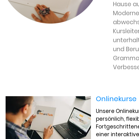
Hause au
Moderne 
abwechsl
Kursleit
unterhal
und Beru
Grammati
Verbesse
Onlinekurse
Unsere Onlinekur
persönlich, flex
Fortgeschrittene
einer interakti