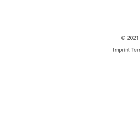
© 2021
Imprint
Ter