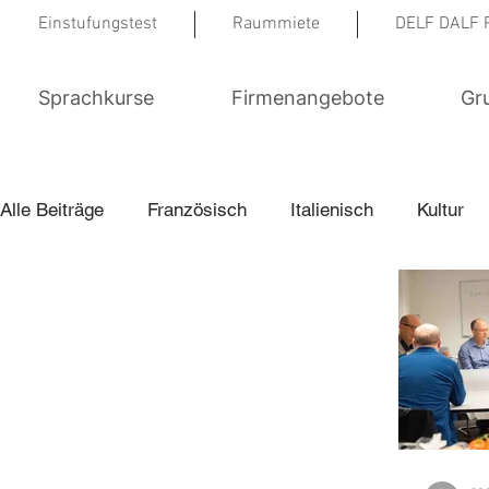
Einstufungstest
Raummiete
DELF DALF 
Sprachkurse
Firmenangebote
Gr
Alle Beiträge
Französisch
Italienisch
Kultur
Englisch Examenskurse
Von SmartTalk ins Leben
Berufsmentoring