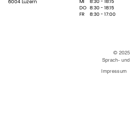
MI
8:30 - 18:15
6004 Luzern
DO
8:30 - 18:15
FR
8:30 - 17:00
© 2025
Sprach- und
Impressum