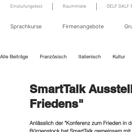
Einstufungstest
Raummiete
DELF DALF 
Sprachkurse
Firmenangebote
Gr
Alle Beiträge
Französisch
Italienisch
Kultur
Englisch Examenskurse
Von SmartTalk ins Leben
SmartTalk Ausste
Friedens"
Berufsmentoring
Anlässlich der "Konferenz zum Frieden in 
Bürgenstock hat SmartTalk gemeinsam mit 