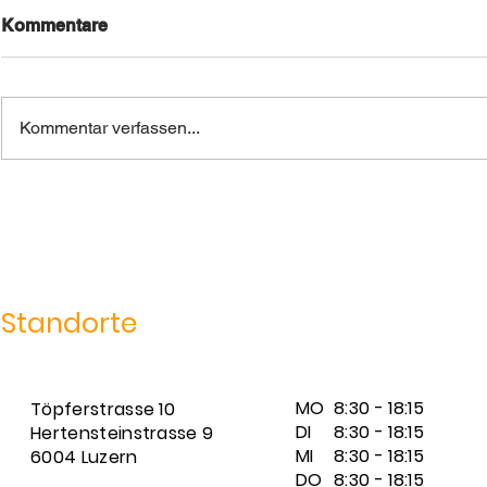
Kommentare
Kommentar verfassen...
Antons Weg vom
Mit Ausflü
International Law in Lwiw
und Kultur 
zu Computer Science in
Basel
Standorte
MO
8:30 - 18:15
Töpferstrasse 10
DI
8:30 - 18:15
Hertensteinstrasse 9
MI
8:30 - 18:15
6004 Luzern
DO
8:30 - 18:15