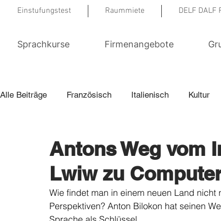
Einstufungstest
Raummiete
DELF DALF 
Sprachkurse
Firmenangebote
Gr
Alle Beiträge
Französisch
Italienisch
Kultur
Englisch Examenskurse
Von SmartTalk ins Leben
Antons Weg vom In
Lwiw zu Computer 
Berufsmentoring
Wie findet man in einem neuen Land nicht 
Perspektiven? Anton Bilokon hat seinen Weg
Sprache als Schlüssel.  