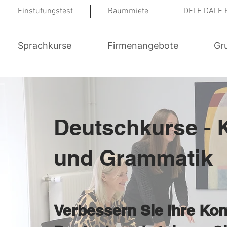
Einstufungstest
Raummiete
DELF DALF 
Sprachkurse
Firmenangebote
Gr
Deutschkurse - 
und Grammatik
Verbessern Sie Ihre Kon