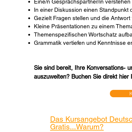
Eine/n Gesprächspartner/in verstehen
In einer Diskussion einen Standpunkt 
Gezielt Fragen stellen und die Antwort
Kleine Präsentationen zu einem Thema
Themenspezifischen Wortschatz aufb
Grammatik vertiefen und Kenntnisse e
Sie sind bereit
,
Ihre Konversations- u
auszuweiten? Buchen Sie direkt hier 
K
Das Kursangebot Deutsc
Gratis...Warum?