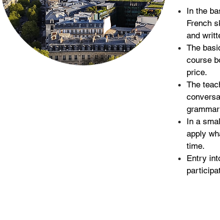
In the b
French sk
and writ
The basic
course b
price.
The teac
conversa
grammar 
In a smal
apply wha
time.
Entry in
participa