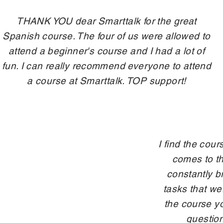
THANK YOU dear Smarttalk for the great
Spanish course. The four of us were allowed to
attend a beginner's course and I had a lot of
fun. I can really recommend everyone to attend
a course at Smarttalk. TOP support!
I find the cour
comes to th
constantly b
tasks that we
the course y
question